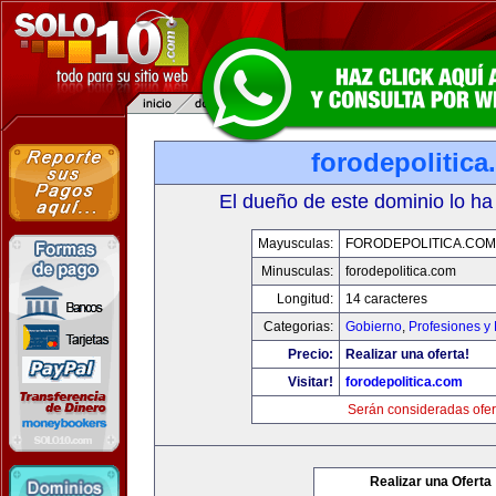
forodepolitic
El dueño de este dominio lo ha
Mayusculas:
FORODEPOLITICA.COM
Minusculas:
forodepolitica.com
Longitud:
14 caracteres
Categorias:
Gobierno
,
Profesiones y
Precio:
Realizar una oferta!
Visitar!
forodepolitica.com
Serán consideradas ofer
Realizar una Oferta