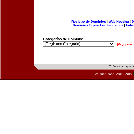
Registro de Dominios
|
Web Hosting
|
D
Dominios Expirados
|
Industrias
|
Indu
Categorías de Dominio:
[Pág. princi
** Precios expre
© 2002/2022 Solo10.com