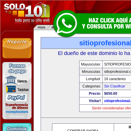
sitioprofesiona
El dueño de este dominio lo ha
Mayusculas:
SITIOPROFESI
Minusculas:
sitioprofesional
Longitud:
16 caracteres
Categorias:
Sin Clasificar
Precio:
$650.00
Visitar!
sitioprofesiona
Serán consideradas ofer
R