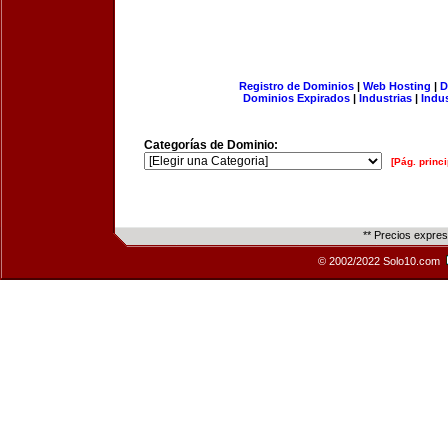
Registro de Dominios
|
Web Hosting
|
D
Dominios Expirados
|
Industrias
|
Indu
Categorías de Dominio:
[Pág. princi
** Precios expre
© 2002/2022 Solo10.com