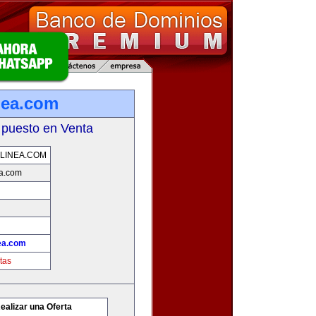
nea.com
 puesto en Venta
LINEA.COM
ea.com
ea.com
tas
ealizar una Oferta