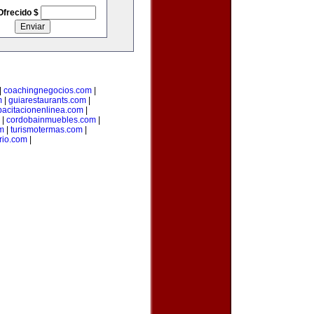
Ofrecido $
|
coachingnegocios.com
|
m
|
guiarestaurants.com
|
pacitacionenlinea.com
|
|
cordobainmuebles.com
|
m
|
turismotermas.com
|
rio.com
|