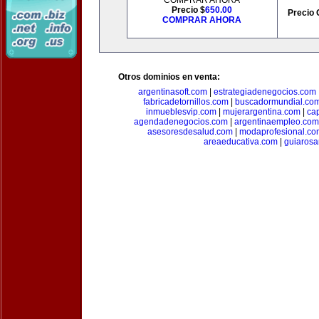
COMPRAR AHORA
Precio $
650.00
Precio 
COMPRAR AHORA
Otros dominios en venta:
argentinasoft.com
|
estrategiadenegocios.com
fabricadetornillos.com
|
buscadormundial.co
inmueblesvip.com
|
mujerargentina.com
|
ca
agendadenegocios.com
|
argentinaempleo.com
asesoresdesalud.com
|
modaprofesional.co
areaeducativa.com
|
guiarosa