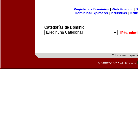
Registro de Dominios
|
Web Hosting
|
D
Dominios Expirados
|
Industrias
|
Indu
Categorías de Dominio:
[Pág. princi
** Precios expre
© 2002/2022 Solo10.com